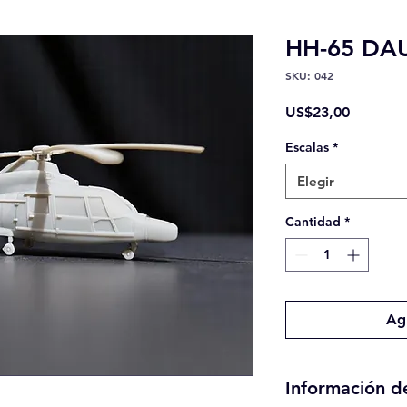
HH-65 DA
SKU: 042
Precio
US$23,00
Escalas
*
Elegir
Cantidad
*
Agr
Información d