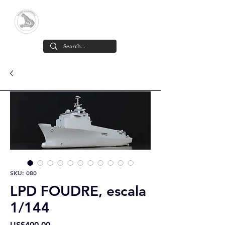
Yacare Scale Models
High-detail resin scale models,
designed and made in Chile
.
SKU: 080
LPD FOUDRE, escala
1/144
Precio
US$400,00